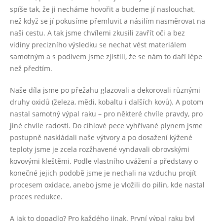
spíše tak, že ji necháme hovořit a budeme jí naslouchat,
než když se jí pokusíme přemluvit a násilím nasměrovat na
naši cestu. A tak jsme chvílemi zkusili zavřít oči a bez
vidiny precizního výsledku se nechat vést materiálem
samotným a s podivem jsme zjistili, že se nám to daří lépe
než předtím.
Naše díla jsme po přežahu glazovali a dekorovali různými
druhy oxidů (železa, mědi, kobaltu i dalších kovů). A potom
nastal samotný výpal raku – pro některé chvíle pravdy, pro
jiné chvíle radosti. Do cihlové pece vyhřívané plynem jsme
postupně naskládali naše výtvory a po dosažení kýžené
teploty jsme je zcela rozžhavené vyndavali obrovskými
kovovými kleštěmi. Podle vlastního uvážení a představy o
konečné jejich podobě jsme je nechali na vzduchu projít
procesem oxidace, anebo jsme je vložili do pilin, kde nastal
proces redukce.
A jak to dopadlo? Pro každého jinak. První výpal raku byl