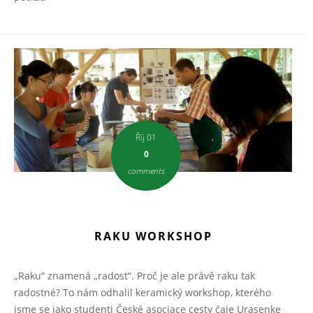
Říj 01
0
comments
RAKU WORKSHOP
„Raku“ znamená „radost“. Proč je ale právě raku tak
radostné? To nám odhalil keramický workshop, kterého
jsme se jako studenti České asociace cesty čaje Urasenke