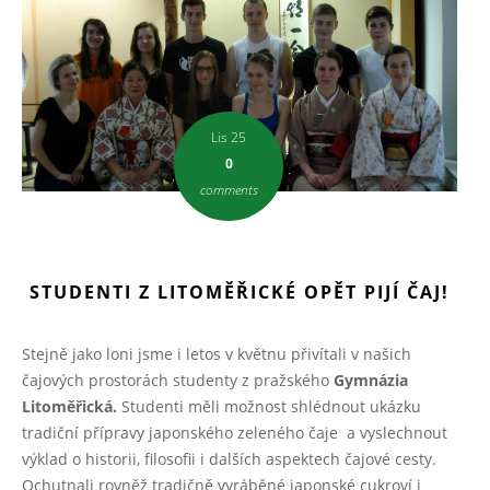
Lis 25
0
comments
STUDENTI Z LITOMĚŘICKÉ OPĚT PIJÍ ČAJ!
Stejně jako loni jsme i letos v květnu přivítali v našich
čajových prostorách studenty z pražského
Gymnázia
Litoměřická.
Studenti měli možnost shlédnout ukázku
tradiční přípravy japonského zeleného čaje a vyslechnout
výklad o historii, filosofii i dalších aspektech čajové cesty.
Ochutnali rovněž tradičně vyráběné japonské cukroví i