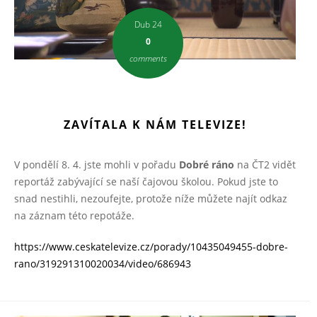
Dub 24
0
comments
ZAVÍTALA K NÁM TELEVIZE!
V pondělí 8. 4. jste mohli v pořadu
Dobré ráno
na ČT2 vidět
reportáž zabývající se naší čajovou školou. Pokud jste to
snad nestihli, nezoufejte, protože níže můžete najít odkaz
na záznam této repotáže.
https://www.ceskatelevize.cz/porady/10435049455-dobre-
rano/319291310020034/video/686943