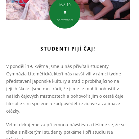
Kvě 19
0
comments
STUDENTI PIJÍ ČAJ!
V pondělí 19. května jsme u nás přivítali studenty
Gymnázia Litoměřická, kteří nás navštívili v rámci týdne
představení japonské kultury a tradic probíhajícího na
jejich škole. Jsme moc rádi, že jsme je mohli pohostit v
našich čajových místnostech a pohovořit jim o cestě čaje,
filosofie s ní spojené a zodpovědět i zvídavé a zajímavé
otázky.
Velmi děkujeme za příjemnou návštěvu a těšíme se, že se
třeba s některými studenty potkáme i při studiu Na