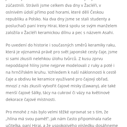
zúčastnili. Strávili jsme celkem dva dny v Žacléři, v
oslnivém údolí přímo pod horami, které dělí Českou
republiku a Polsko. Na dva dny jsme se stali studenty a
posluchači paní Ireny Hirai, která spolu se svým manželem
založila v Žacléři keramickou dílnu a pec s názvem Asahi.
Po uvedení do historie i současných směrů keramiky raku,
která je významná právě pro svět japonské cesty čaje, jsme
si sami zkusili nelehkou úlohu tvůrců. Z kusu zprvu
nepoddajné hlíny jsme nejprve modelovali z ruky a poté i
na hrnčířském kruhu. Vzhledem k naší náklonnosti k cestě
čaje a obdivu ke keramice využívané pro čajový obřad,
mnozí z nás zkusili vytvořit čajové misky (čawany), ale také
menší čajové šálky, tácy na cukroví či vázy na květinové
dekorace čajové místnosti.
Pro mnohé z nás bylo velmi těžké vyrovnat se s tím, že
„hlína má svou paměť“, jak nám často připomínala naše
učitelka, paní Hirai, a že uspokojivého výsledku dosáhneme