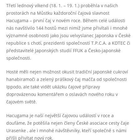
Třetí lednový víkend (18. 1. – 19. 1.) proběhla v našich
prostorách na Můstku každoroční čajová slavnost
Hacugama – první čaj v novém roce. Během celé události
nás navštívilo 144 hostů mezi nimiž jsme přivítali i mnohé
významné osobnosti jako jsou velvyslanec Japonska v České
republice s chotí, prezidenti společností T.P.C.A. a KDTEC či
představitelé Japonských studií FFUK a Česko-japonské
společnosti.
Hosté měli nejen možnost okusit tradiční japonské cukroví
hanabiramoči a zelený práškový čaj mačča od společnosti
Ippodo, ale také vidět ukázku čajové přípravy
doprovázenou komentářem o oslavách nového roku v
čajovém světě.
Hacugama je naší největší čajovou událostí v roce a
doufáme, že potěšila nejen členy České asociace cesty čaje
Urasenke , ale i mnohé návštěvníky, kteří společně s námi
přišli přivítat nový rok.