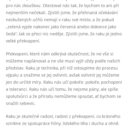
pro nás zkouškou. Otestoval nás tak, že bychom to ani při
nejmenším nečekali. Zjistili jsme, že přehnaná očekávání
nezkušených učňů nemají v raku své místo, a že pokud
„zelená vyjde nakonec jako červená anebo dokonce jako
šedá“, tak se přeci nic neděje. Zjistili jsme, že raku je jedno
velké překvapení.
Překvapení, které nám odkrývá skutečnost, že ne vše si
můžeme naplánovat a ne vše musí vyjít vždy podle našich
představ. Raku je technika, při níž vstoupíme do procesu
výpalu a snažíme se jej ovlivnit, avšak ovlivnit jej můžeme
jen do určité míry. Raku nás učí pokoře: pokoře, pochopení
a toleranci. Raku nás učí tomu, že nejsme pány, ale spíše
spolutvůrci a že přírodu nemůžeme spoutat, ať bychom se
snažili sebevíc.
Raku je skutečně radost, radost z překvapení, co krásného
vznikne ze spolupráce hlíny, lidského těla i ducha a ohně.