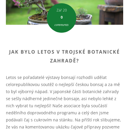
Zář 20
0
comments
JAK BYLO LETOS V TROJSKÉ BOTANICKÉ
ZAHRADĚ?
Letos se pořadatelé výstavy bonsají rozhodli udělat
celorepublikovou soutěž o nejlepší českou bonsaj a za mě
to byl výborný nápad. V japonské části botanické zahrady
se sešly nádherné jedinečné bonsaje, asi nebylo lehké z
nich vybrat tu nejlepší! Naše asociace byla součástí
nedělního doprovodného programu a celý den jsme
podávali čaj s cukrovím na stánku. Na příští rok slibujeme,
že vás na komentovanou ukázku čajové přípravy pozveme